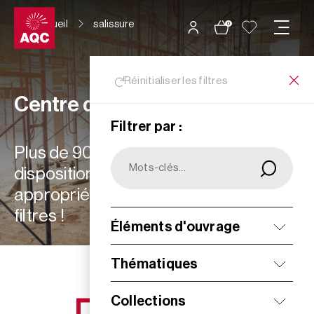
Panneau de gestion des cookies
Accueil
salissure
0
Réinitialiser les filtres
Centre de ressources
Filtrer par :
Plus de 900 ressources à votre
disposition : choisissez les plus
appropriées à vos besoins grâce aux
filtres !
Éléments d'ouvrage
Filtrer
Thématiques
Collections