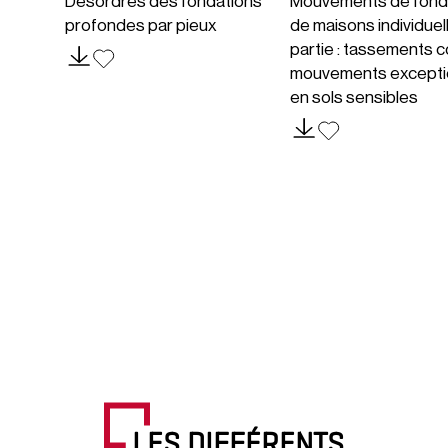
Désordres des fondations
Mouvements de fond
profondes par pieux
de maisons individuel
partie : tassements c
mouvements excepti
en sols sensibles
LES DIFFÉRENTS