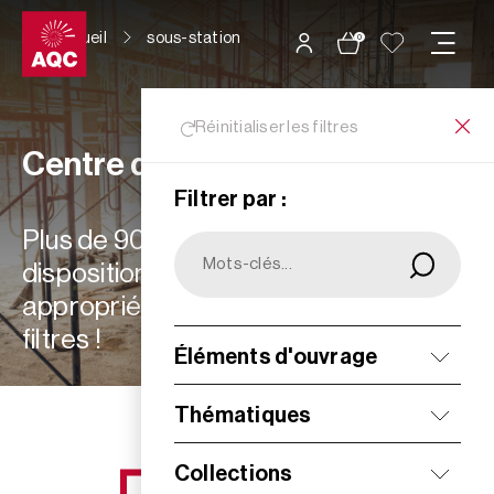
Panneau de gestion des cookies
Accueil
sous-station
0
Réinitialiser les filtres
Centre de ressources
Filtrer par :
Plus de 900 ressources à votre
disposition : choisissez les plus
appropriées à vos besoins grâce aux
filtres !
Éléments d'ouvrage
Filtrer
Thématiques
Collections