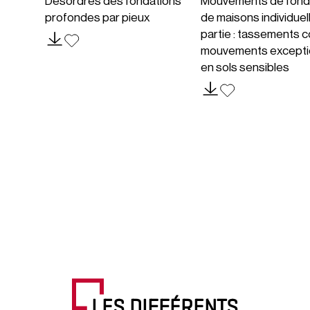
Désordres des fondations
Mouvements de fond
profondes par pieux
de maisons individuel
partie : tassements c
mouvements excepti
en sols sensibles
LES DIFFÉRENTS