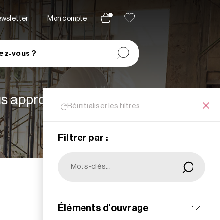
0
newsletter
Mon compte
ez-vous ?
lus appropriées à vos
Réinitialiser les filtres
Filtrer par :
Filtrer
Éléments d'ouvrage