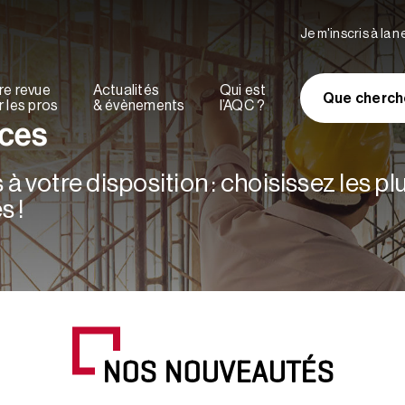
Je m'inscris à la 
re revue
Actualités
Qui est
Que cherch
 les pros
& évènements
l’AQC ?
rces
à votre disposition : choisissez les p
s !
NOS NOUVEAUTÉS