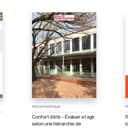
Article technique
R
Confort d’été – Évaluer et agir
R
selon une hiérarchie de
l