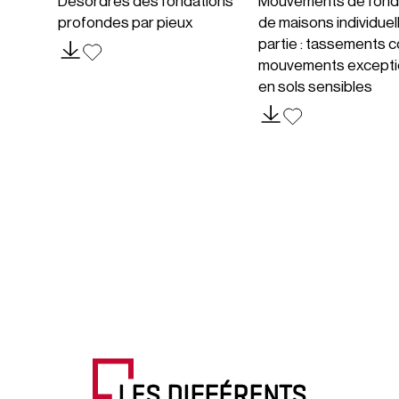
Désordres des fondations
Mouvements de fond
profondes par pieux
de maisons individuel
partie : tassements c
mouvements excepti
en sols sensibles
LES DIFFÉRENTS