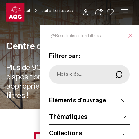
Panneau de gestion des cookies
Accueil
toits-terrasses
0
Réinitialiser les filtres
Centre de ressources
Filtrer par :
Plus de 900 ressources à votre
disposition : choisissez les plus
appropriées à vos besoins grâce aux
filtres !
Éléments d'ouvrage
Filtrer
Thématiques
Collections