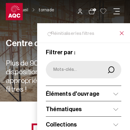
Panneau de gestion des cookies
Accueil
tornade
0
Réinitialiser les filtres
Centre de ressources
Filtrer par :
Plus de 900 ressources à votre
disposition : choisissez les plus
appropriées à vos besoins grâce aux
filtres !
Éléments d'ouvrage
Filtrer
Thématiques
Collections