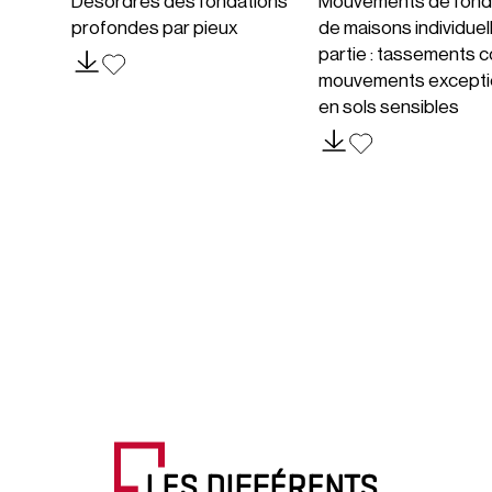
Désordres des fondations
Mouvements de fond
profondes par pieux
de maisons individuel
partie : tassements c
mouvements excepti
en sols sensibles
LES DIFFÉRENTS