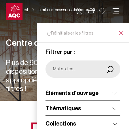
Panneau de gestion des cookies
Accueil
traiter moisissures bâtiment
0
Réinitialiser les filtres
Centre de ressources
Filtrer par :
Plus de 900 ressources à votre
disposition : choisissez les plus
appropriées à vos besoins grâce aux
filtres !
Éléments d'ouvrage
Filtrer
Thématiques
Collections