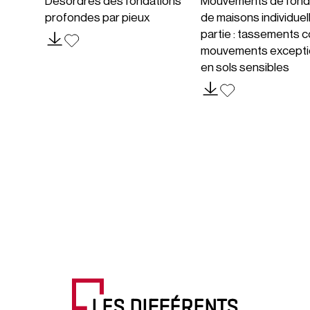
Désordres des fondations
Mouvements de fond
profondes par pieux
de maisons individuel
partie : tassements c
mouvements excepti
en sols sensibles
LES DIFFÉRENTS