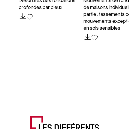
Désordres des fondations
Mouvements de fond
profondes par pieux
de maisons individuel
partie : tassements c
mouvements excepti
en sols sensibles
LES DIFFÉRENTS