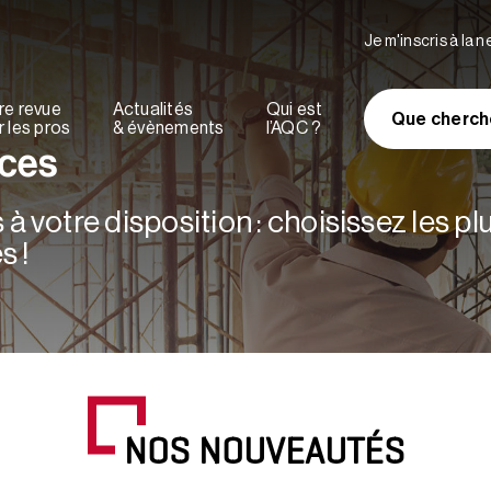
Je m'inscris à la 
re revue
Actualités
Qui est
Que cherch
 les pros
& évènements
l’AQC ?
rces
à votre disposition : choisissez les p
s !
NOS NOUVEAUTÉS