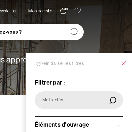
0
newsletter
Mon compte
ez-vous ?
lus appropriées à vos
Réinitialiser les filtres
Filtrer par :
Filtrer
Éléments d'ouvrage