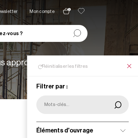
0
newsletter
Mon compte
ez-vous ?
lus appropriées à vos
Réinitialiser les filtres
Filtrer par :
Filtrer
Éléments d'ouvrage