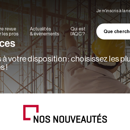
Je m'inscris à la 
re revue
Actualités
Qui est
Que cherch
 les pros
& évènements
l’AQC ?
rces
à votre disposition : choisissez les p
s !
NOS NOUVEAUTÉS