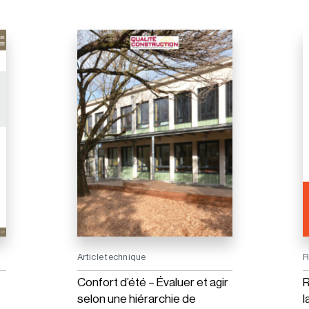
Article technique
R
Confort d’été – Évaluer et agir
R
selon une hiérarchie de
l