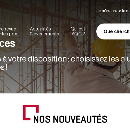
Je m'inscris à la 
re revue
Actualités
Qui est
Que cherch
 les pros
& évènements
l’AQC ?
rces
à votre disposition : choisissez les p
s !
NOS NOUVEAUTÉS