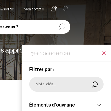
0
newsletter
Mon compte
ez-vous ?
lus appropriées à vos
Réinitialiser les filtres
Filtrer par :
Filtrer
Éléments d'ouvrage