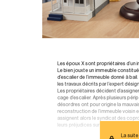
Les époux X sont propriétaires d’un 
Le bien jouxte un immeuble constitué
d’escalier de l’immeuble donné à bai
les travaux décrits par l’expert désig
Les propriétaires décident d’assigner
cage d’escalier. Après plusieurs péri
désordres ont pour origine la mauvai
reconstruction de l’immeuble voisin e
assignent alors le syndicat des copro
leurs préjudices sur le fondement des
La suite