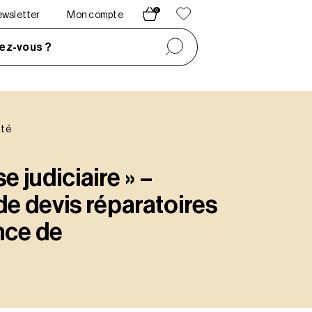
0
newsletter
Mon compte
ez-vous ?
ité
e judiciaire » –
e devis réparatoires
nce de