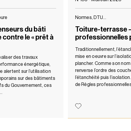
eure
Normes, DTU…
nseurs du bâti
Toiture-terrasse 
contre le « prêt à
professionnelles p
Traditionnellement, l’étanc
mise en oeuvre sur l’isolati
éaliser des travaux
plancher. Comme son nom l’i
 performance énergétique,
renverse l’ordre des couche
alertent sur l’utilisation
l’étanchéité puis l’isolation
porains sur des bâtiments
de Règles professionnell
ifs du Gouvernement, ces
t…