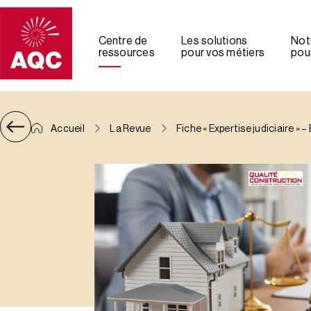
Panneau de gestion des cookies
Centre de
Les solutions
Not
ressources
pour vos métiers
pour
Accueil
La Revue
Fiche « Expertise judiciaire »