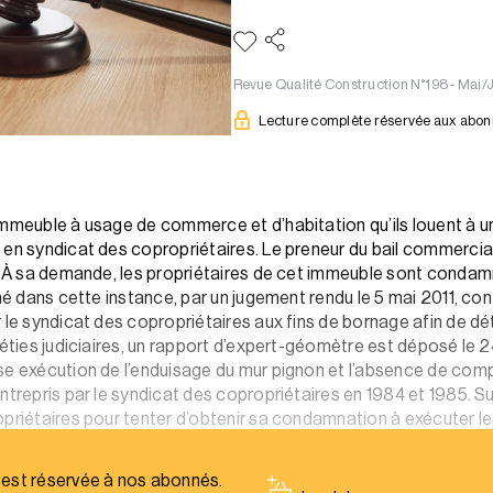
Revue Qualité Construction N°198 - Mai/
Lecture complète réservée aux abo
immeuble à usage de commerce et d’habitation qu’ils louent à u
 en syndicat des copropriétaires. Le preneur du bail commercial
l. À sa demande, les propriétaires de cet immeuble sont condamn
né dans cette instance, par un jugement rendu le 5 mai 2011, confi
 le syndicat des copropriétaires aux fins de bornage afin de d
péties judiciaires, un rapport d’expert-géomètre est déposé le 24
se exécution de l’enduisage du mur pignon et l’absence de comp
ntrepris par le syndicat des copropriétaires en 1984 et 1985. Su
priétaires pour tenter d’obtenir sa condamnation à exécuter les
 articles 655 et 1382, devenus 1240 du Code civil.
 est réservée à nos abonnés.