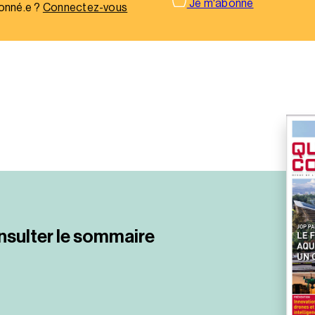
Je m'abonne
onné.e ?
Connectez-vous
nsulter le sommaire