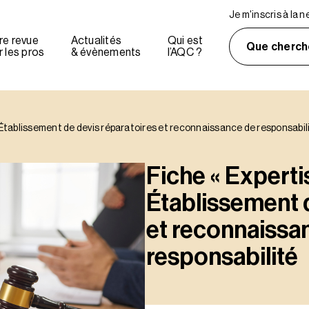
Je m'inscris à la 
re revue
Actualités
Qui est
Que cherch
 les pros
& évènements
l’AQC ?
 – Établissement de devis réparatoires et reconnaissance de responsabil
Fiche « Expertis
Établissement d
et reconnaissa
responsabilité