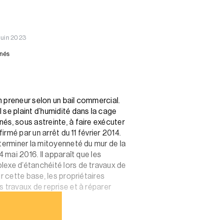
Juin 2023
nnés
n preneur selon un bail commercial.
 se plaint d’humidité dans la cage
és, sous astreinte, à faire exécuter
rmé par un arrêt du 11 février 2014.
éterminer la mitoyenneté du mur de la
 mai 2016. Il apparaît que les
lexe d’étanchéité lors de travaux de
r cette base, les propriétaires
 travaux de reprise et à réparer