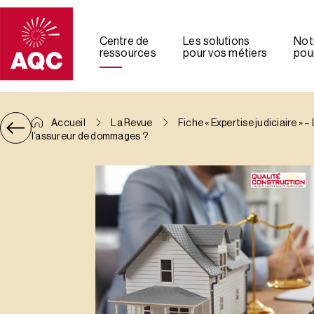
Panneau de gestion des cookies
Centre de
Les solutions
Not
ressources
pour vos métiers
pour
Accueil
La Revue
Fiche « Expertise judiciaire »
l’assureur de dommages ?