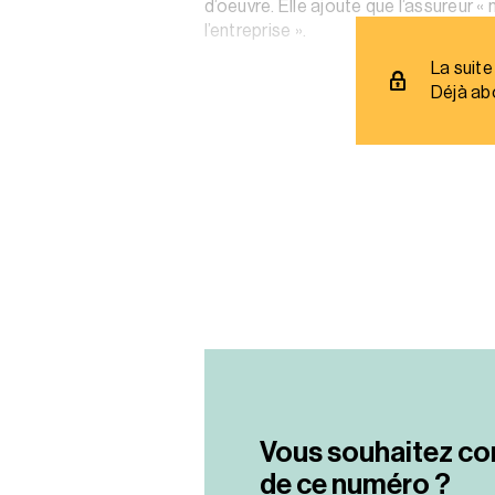
d’oeuvre. Elle ajoute que l’assureur 
l’entreprise ».
La suite
Déjà ab
Vous souhaitez co
de ce numéro ?