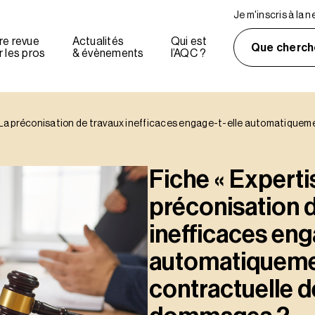
Je m'inscris à la 
re revue
Actualités
Qui est
Que cherch
 les pros
& évènements
l’AQC ?
 – La préconisation de travaux inefficaces engage-t-elle automatiqueme
Fiche « Expertis
préconisation 
inefficaces eng
automatiquemen
contractuelle d