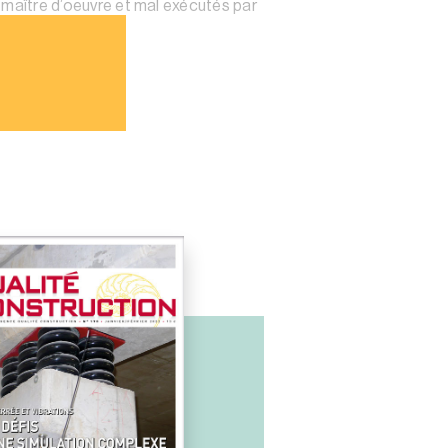
e maître d’oeuvre et mal exécutés par