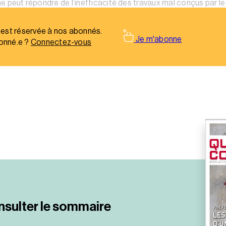
« ne peut répondre de l’inefficacité des travaux mal conçus par l
 est réservée à nos abonnés.
Je m'abonne
onné.e ?
Connectez-vous
nsulter le sommaire