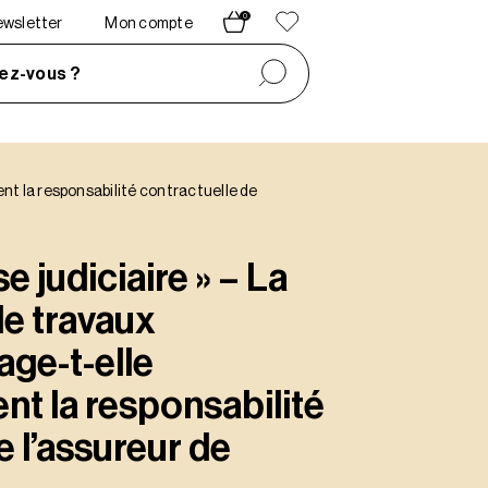
0
newsletter
Mon compte
ez-vous ?
nt la responsabilité contractuelle de
e judiciaire » – La
de travaux
age-t-elle
t la responsabilité
e l’assureur de