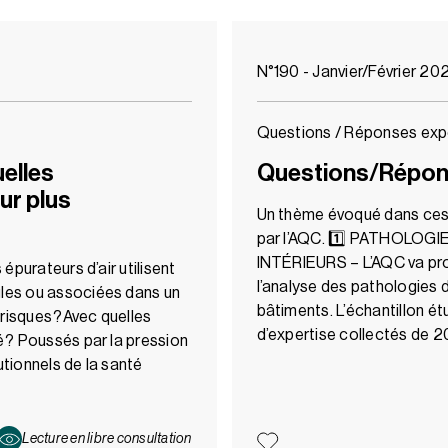
N°190 - Janvier/Février 20
Questions / Réponses exp
uelles
Questions/Répon
ur plus
Un thème évoqué dans ce
par l’AQC. 1️⃣ PATHOLOG
INTÉRIEURS – L’AQC va pro
 épurateurs d’air utilisent
l’analyse des pathologies d
ules ou associées dans un
bâtiments. L’échantillon é
 risques ?Avec quelles
d’expertise collectés de 
é ? Poussés par la pression
utionnels de la santé
Lecture en libre consultation