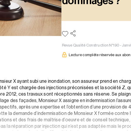
dommages ?
Revue Qualité Construction N°190 - Janv
Lecture complète réservée aux abo
sieur X ayant subi une inondation, son assureur prend en charge
té Y est chargée des injections préconisées et la société Z, qu
bre 2012, ces travaux sont réceptionnés sans réserve. Se plaign
elage des façades, Monsieur X assigne en indemnisation l’assure
espectifs, après une expertise et l’obtention d’une provision d
jette la demande d’indemnisation de Monsieur X formée contre l
tions et des frais de maîtrise d’oeuvre et de conseil technique, 
as la réparation par injection qui n’est pas adaptée mais le proc