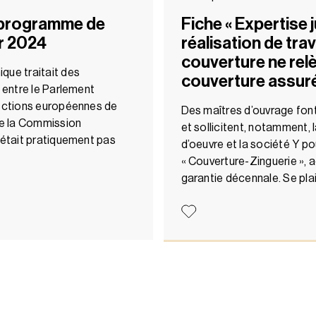
Le programme de
Fiche « Expertise j
ur 2024
réalisation de tra
couverture ne relè
que traitait des
couverture assur
r entre le Parlement
lections européennes de
Des maîtres d’ouvrage font
 de la Commission
et sollicitent, notamment, 
 était pratiquement pas
d’oeuvre et la société Y po
« Couverture-Zinguerie », a
garantie décennale. Se pla