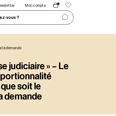
0
newsletter
Mon compte
ez-vous ?
 de la demande
e judiciaire » – Le
portionnalité
que soit le
la demande