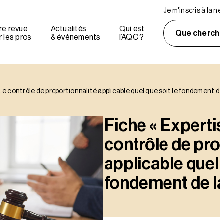
Je m'inscris à la 
re revue
Actualités
Qui est
Que cherch
 les pros
& évènements
l’AQC ?
– Le contrôle de proportionnalité applicable quel que soit le fondement
Fiche « Expertis
contrôle de pro
applicable quel 
fondement de 