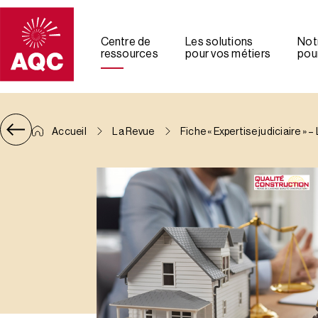
Panneau de gestion des cookies
Centre de
Les solutions
Not
ressources
pour vos métiers
pour
Accueil
La Revue
Fiche « Expertise judiciaire » 