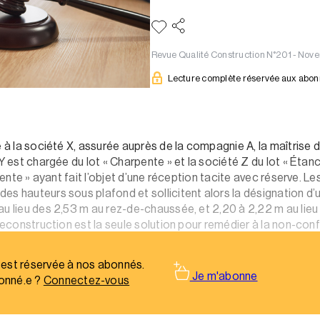
Revue Qualité Construction N°201 - N
Lecture complète réservée aux abo
e à la société X, assurée auprès de la compagnie A, la maîtrise
 Y est chargée du lot « Charpente » et la société Z du lot « Éta
rpente » ayant fait l’objet d’une réception tacite avec réserve. 
s hauteurs sous plafond et sollicitent alors la désignation d’un
au lieu des 2,53 m au rez-de-chaussée, et 2,20 à 2,22 m au lieu
-reconstruction est la seule solution pour remédier à la non-con
 est réservée à nos abonnés.
Je m'abonne
onné.e ?
Connectez-vous