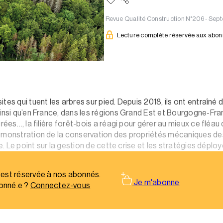
Revue Qualité Construction N°206 - Se
Lecture complète réservée aux abo
tes qui tuent les arbres sur pied. Depuis 2018, ils ont entraîn
 ainsi qu’en France, dans les régions Grand Est et Bourgogne-F
ées…, la filière forêt-bois a réagi pour gérer au mieux ce fléau q
démonstration de la conservation des propriétés mécaniques de
e. Le point sur la gestion de cette crise et les stratégies déployé
 est réservée à nos abonnés.
Je m'abonne
onné.e ?
Connectez-vous