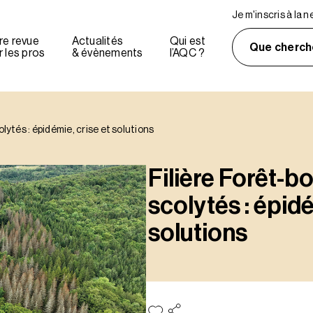
Je m'inscris à la 
re revue
Actualités
Qui est
Que cherch
 les pros
& évènements
l’AQC ?
olytés : épidémie, crise et solutions
Filière Forêt-bo
scolytés : épidé
solutions