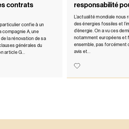
es contrats
responsabilité po
L’actualité mondiale nous r
des énergies fossiles et 
particulier confie à un
d’énergie. On a vu ces dern
la compagnie A, une
notamment européens et fr
 de la rénovation de sa
ensemble, pas forcément de
 clauses générales du
avis et…
on article G…