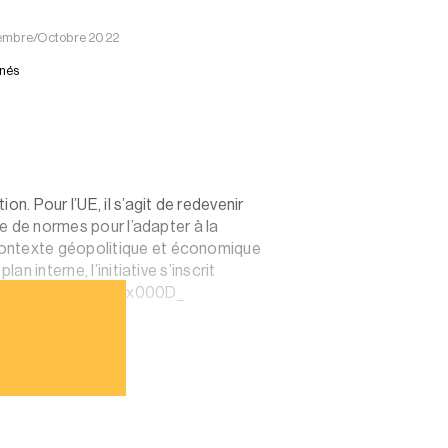
ptembre/Octobre 2022
nnés
n. Pour l’UE, il s’agit de redevenir
me de normes pour l’adapter à la
 contexte géopolitique et économique
n interne, l’initiative s’inscrit
mission européenne._x000D_