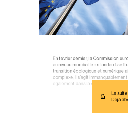
En février dernier, la Commission euro
au niveau mondial le « standard-sette
transition écologique et numérique 
complexe, il s’agit immanquablement d’u
également dans la continuité d’un b
La suite
Déjà ab