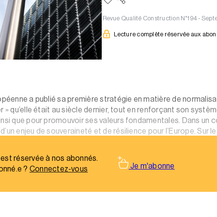
Revue Qualité Construction N°194 - Se
Lecture complète réservée aux abo
péenne a publié sa première stratégie en matière de normalisatio
r » qu’elle était au siècle dernier, tout en renforçant son systè
ainsi que pour promouvoir ses valeurs fondamentales. Dans un
n enjeu de souveraineté et de résilience pour l’Europe. Sur le pla
ras de fer entre les organisations de normalisation et la Com
 est réservée à nos abonnés.
Je m'abonne
onné.e ?
Connectez-vous