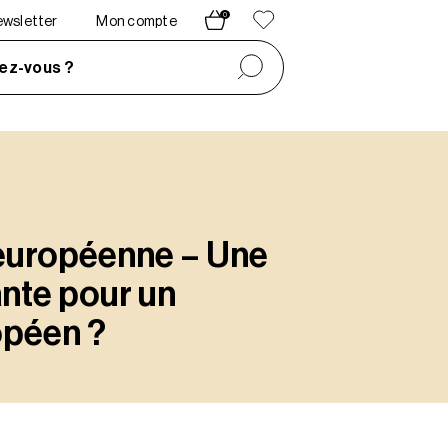
0
newsletter
Mon compte
ez-vous ?
européenne – Une
ante pour un
opéen ?