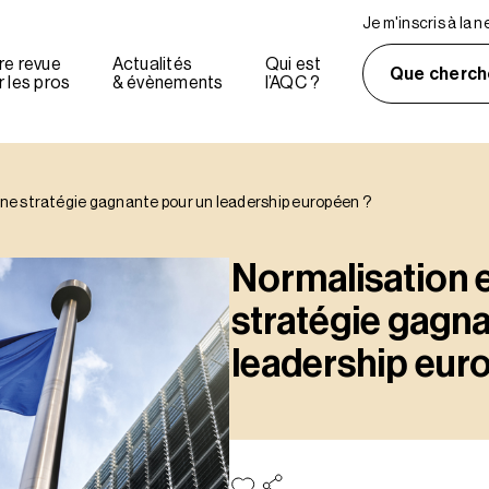
Je m'inscris à la 
re revue
Actualités
Qui est
Que cherch
 les pros
& évènements
l’AQC ?
ne stratégie gagnante pour un leadership européen ?
Normalisation 
stratégie gagn
leadership eur