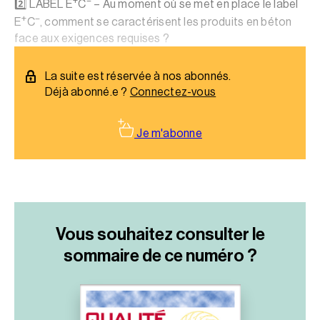
+
–
2️⃣ LABEL E
C
– Au moment où se met en place le label
+
–
E
C
, comment se caractérisent les produits en béton
face aux exigences requises ?
La suite est réservée à nos abonnés.
Déjà abonné.e ?
Connectez-vous
Je m'abonne
Vous souhaitez consulter le
sommaire
de ce numéro ?