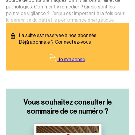
source de ponts thermiques, d’infiltrations à l’air et de
pathologies. Comment y remédier ? Quels sont les
points de vigilance ? L’enjeu est important à la fois pour
la pérennité du bâti et la performance énergétique
globale._x000D_
La suite est réservée à nos abonnés.
Déjà abonné.e ?
Connectez-vous
Je m'abonne
Vous souhaitez consulter le
sommaire
de ce numéro ?