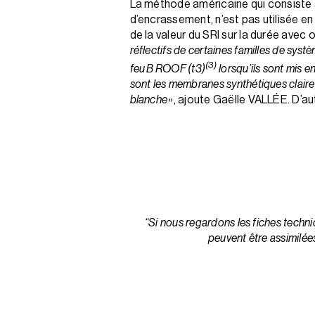
La méthode américaine qui consiste à 
d’encrassement, n’est pas utilisée en
de la valeur du SRI sur la durée avec
réflectifs de certaines familles de sys
(3)
feu B ROOF (t3)
lorsqu’ils sont mis 
sont les membranes synthétiques claires
blanche
», ajoute Gaëlle VALLÉE. D’a
“Si nous regardons les fiches techniq
peuvent être assimilées