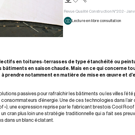
Revue Qualité Construction N°202 - Janv
Lecture en libre consultation
ectifs en toitures-terrasses de type étanchéité ou peintu
s bâtiments en saison chaude. Mais en ce qui concerne to
t à prendre notamment en matière de mise en œuvre et d’e
utions passives pour rafraîchir les bâtiments ou les villes l’été
 consommateurs d’énergie. Une de ces technologies dans l’air d
oof »), une expression reprise par le fabricant brestois Cool Roo
 cran plus loin une stratégie traditionnelle qui a fait ses preu
ns dans un blanc éclatant.