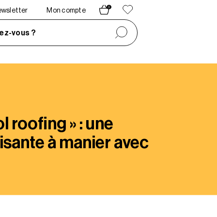
0
newsletter
Mon compte
ez-vous ?
l roofing » : une
isante à manier avec