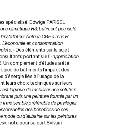
des spécialisé. Edwige PARISEL
: zone climatique H3, bâtiment peu isolé
, l’installateur Anthéa CBE a rénové
ng. L’économie en consommation
mplète
. » Des éléments sur le sujet
nsultants portant sur l’«
appréciation
FB. Un complément d’études a été
ologies de bâtiments l’impact des
 d’énergie liée à l’usage de la
t leurs choix techniques sur leurs
l est logique de mobiliser une solution
brane puis une peinture fournie par un
r il me semble préférable de privilégier
consensuelles des bénéfices de ces
 de mode ou d’aubaine sur les peintures
ées
», note pour sa part Sylvain