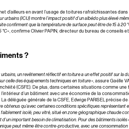
 met d’ailleurs en avant l’usage de toitures rafraîchissantes dans
eur urbains (ICU) montre l’impact positif d’un albédo plus élevé mêm
ite confirment que la température de surface peut être de 15 à 20 °C
5 °C
», confirme Olivier PAPIN, directeur du bureau de conseils et
timents ?
 urbains, un revêtement réflectif en toiture a un effet positif sur la 
 sur celle des équipements techniques en toiture
», assure Gaëlle V
nchéité (CSFE). De plus, dans certaines situations comme une to
à l’intérieur d’un bâtiment avec une économie de la consommati
%. La déléguée générale de la CSFE, Edwige PARISEL précise de
 obtenus qu’avec certaines conditions spécifiques représentant en
ment faiblement isolé, peu vitré, situé en zone géographique chaude co
nt d’un important besoin de climatisation. Pour des bâtiments isolés 
chnique peut même être contre-productive, avec une consommation a