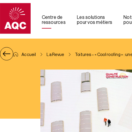
Panneau de gestion des cookies
Centre de
Les solutions
Not
ressources
pour vos métiers
pour
Accueil
La Revue
Toitures – « Cool roofing » : 