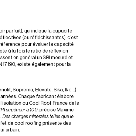
oir parfait), qui indique la capacité
éflectives (ou réfléchissantes), c’est
t référence pour évaluer la capacité
 à la fois le ratio de réflexion
nissent en général un SRI mesuré et
N 17190, existe également pour la
nolit, Soprema, Elevate, Sika, Iko…)
s années. Chaque fabricant élabore
 l’isolation ou Cool Roof France de la
SRI supérieur à 100
, précise Maxime
s. Des charges minérales telles que le
effet de cool roofing présente des
ur urbain.