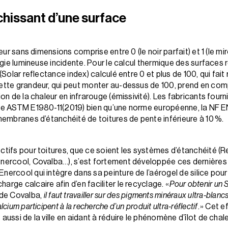
échissant d’une surface
deur sans dimensions comprise entre 0 (le noir parfait) et 1 (le mir
ergie lumineuse incidente. Pour le calcul thermique des surfaces r
 (Solar reflectance index) calculé entre 0 et plus de 100, qui fai
ette grandeur, qui peut monter au-dessus de 100, prend en compte
ion de la chaleur en infrarouge (émissivité). Les fabricants four
ale ASTM E1980-11(2019) bien qu’une norme européenne, la NF E
 membranes d’étanchéité de toitures de pente inférieure à 10 %.
ctifs pour toitures, que ce soient les systèmes d’étanchéité (Re
 Enercool, Covalba…), s’est fortement développée ces dernière
nercool qui intègre dans sa peinture de l’aérogel de silice pour
arge calcaire afin d’en faciliter le recyclage. «
Pour obtenir un 
 de Covalba,
il faut travailler sur des pigments minéraux ultra-blanc
cium participent à la recherche d’un produit ultra-réflectif
. » Cet 
aussi de la ville en aidant à réduire le phénomène d’îlot de chale