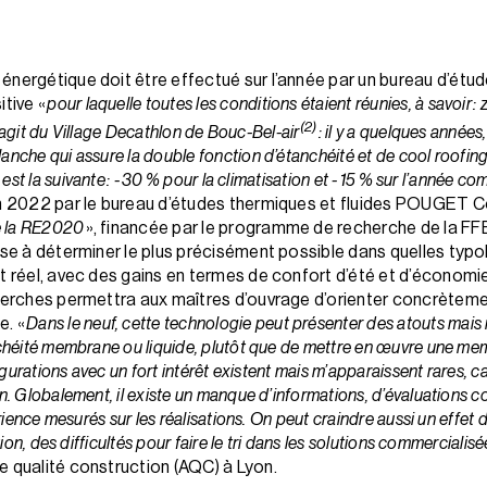
énergétique doit être effectué sur l’année par un bureau d’étu
itive «
pour laquelle toutes les conditions étaient réunies, à savoir 
(2)
s’agit du Village Decathlon de Bouc-Bel-air
: il y a quelques années
anche qui assure la double fonction d’étanchéité et de cool roofi
est la suivante : - 30 % pour la climatisation et - 15 % sur l’année co
en 2022 par le bureau d’études thermiques et fluides POUGET Co
de la RE2020
», financée par le programme de recherche de la F
vise à déterminer le plus précisément possible dans quelles typ
t réel, avec des gains en termes de confort d’été et d’économies
cherches permettra aux maîtres d’ouvrage d’orienter concrètemen
e. «
Dans le neuf, cette technologie peut présenter des atouts mais i
chéité membrane ou liquide, plutôt que de mettre en œuvre une mem
igurations avec un fort intérêt existent mais m’apparaissent rares, ca
n. Globalement, il existe un manque d’informations, d’évaluations 
rience mesurés sur les réalisations. On peut craindre aussi un effet
ion, des difficultés pour faire le tri dans les solutions commercialis
e qualité construction (AQC) à Lyon.