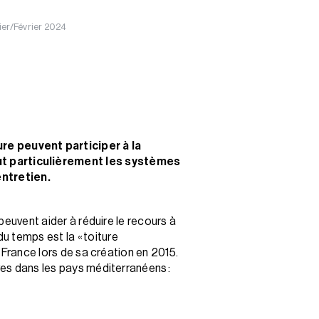
ier/Février 2024
re peuvent participer à la
ut particulièrement les systèmes
ntretien.
 peuvent aider à réduire le recours à
u temps est la « toiture
f France lors de sa création en 2015.
ves dans les pays méditerranéens :