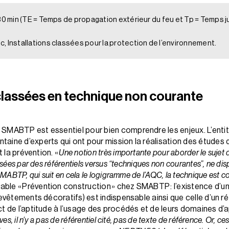
30 min (TE = Temps de propagation extérieur du feu et Tp = Temps ju
, Installations classées pour la protection de l’environnement.
 classées en technique non courante
 SMABTP est essentiel pour bien comprendre les enjeux. L’ent
ine d’experts qui ont pour mission la réalisation des études de
t la prévention. «
Une notion très importante pour aborder le sujet 
isées par des référentiels versus “techniques non courantes”, ne di
SMABTP, qui suit en cela le logigramme de l’AQC, la technique est co
le « Prévention construction » chez SMABTP : l’existence d’un 
evêtements décoratifs) est indispensable ainsi que celle d’un ré
t de l’aptitude à l’usage des procédés et de leurs domaines d’a
es, il n’y a pas de référentiel cité, pas de texte de référence. Or, c