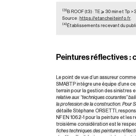
(3)
B ROOF (t3) : TE ⩾ 30 min et Tp > 
Source :
https://etancheiteinfo.fr
.
(4)
Établissements recevant du public
Peintures réflectives :
Le point de vue d’un assureur comme
SMABTP intègre une équipe d’une centa
terrain pour la gestion des sinistres e
relative aux “techniques courantes” bal
la profession de la construction. Pour 
détaille Stéphane ORSETTI, responsab
NF EN 1062-1 pour la peinture et les r
troisième considération est le respec
fiches techniques des peintures réflectiv