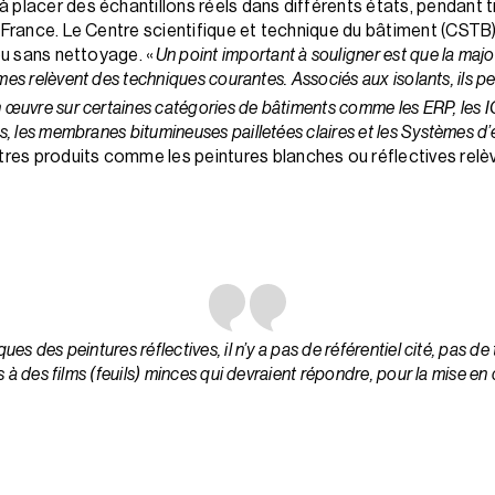
placer des échantillons réels dans différents états, pendant tr
 France. Le Centre scientifique et technique du bâtiment (CSTB) 
 ou sans nettoyage. «
Un point important à souligner est que la maj
tèmes relèvent des techniques courantes. Associés aux isolants, ils 
en œuvre sur certaines catégories de bâtiments comme les ERP, les 
, les membranes bitumineuses pailletées claires et les Systèmes d’
utres produits comme les peintures blanches ou réflectives rel
ues des peintures réflectives, il n’y a pas de référentiel cité, pas de
 à des films (feuils) minces qui devraient répondre, pour la mise e