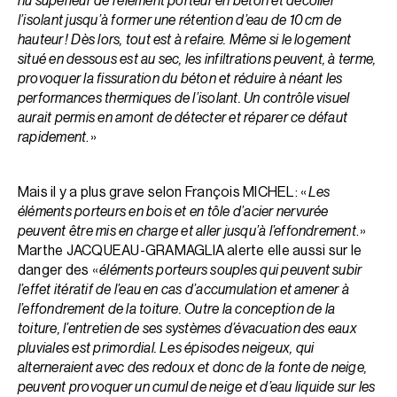
nu supérieur de l’élément porteur en béton et décoller
l’isolant jusqu’à former une rétention d’eau de 10 cm de
hauteur ! Dès lors, tout est à refaire. Même si le logement
situé en dessous est au sec, les infiltrations peuvent, à terme,
provoquer la fissuration du béton et réduire à néant les
performances thermiques de l’isolant. Un contrôle visuel
aurait permis en amont de détecter et réparer ce défaut
rapidement
. »
Mais il y a plus grave selon François MICHEL : «
Les
éléments porteurs en bois et en tôle d’acier nervurée
peuvent être mis en charge et aller jusqu’à l’effondrement
. »
Marthe JACQUEAU-GRAMAGLIA alerte elle aussi sur le
danger des «
éléments porteurs souples qui peuvent subir
l’effet itératif de l’eau en cas d’accumulation et amener à
l’effondrement de la toiture. Outre la conception de la
toiture, l’entretien de ses systèmes d’évacuation des eaux
pluviales est primordial. Les épisodes neigeux, qui
alterneraient avec des redoux et donc de la fonte de neige,
peuvent provoquer un cumul de neige et d’eau liquide sur les