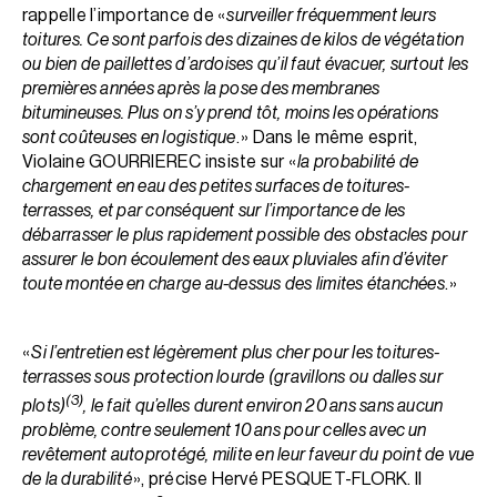
rappelle l’importance de «
surveiller fréquemment leurs
toitures. Ce sont parfois des dizaines de kilos de végétation
ou bien de paillettes d’ardoises qu’il faut évacuer, surtout les
premières années après la pose des membranes
bitumineuses. Plus on s’y prend tôt, moins les opérations
sont coûteuses en logistique
. » Dans le même esprit,
Violaine GOURRIEREC insiste sur «
la probabilité de
chargement en eau des petites surfaces de toitures-
terrasses, et par conséquent sur l’importance de les
débarrasser le plus rapidement possible des obstacles pour
assurer le bon écoulement des eaux pluviales afin d’éviter
toute montée en charge au-dessus des limites étanchées
. »
«
Si l’entretien est légèrement plus cher pour les toitures-
terrasses sous protection lourde (gravillons ou dalles sur
(3)
plots)
, le fait qu’elles durent environ 20 ans sans aucun
problème, contre seulement 10 ans pour celles avec un
revêtement autoprotégé, milite en leur faveur du point de vue
de la durabilité
», précise Hervé PESQUET-FLORK. Il