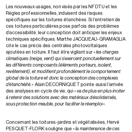
Les nouveaux usages, non visés par les NF DTU et les
Règles professionnelles, induisent des risques
spécifiques sur les toitures étanchées. Si l’entretien de
ces toitures particulières pose parfois des problèmes
d’accessibilité, leur conception doit anticiper les enjeux
techniques spécifiques. Marthe JACQUEAU-GRAMAGLIA
cite le cas précis des centrales photovoltaïques
ajoutées en toiture. Il faut être vigilant sur «
les charges
climatiques (neige, vent) qui s’exercent ponctuellement sur
les différents composants (éléments porteurs, isolant,
revêtement), et modifient profondément le comportement
global de la toiture et donc la conception des complexes
d’étanchéité
. » Alain DECORNIQUET pointe aussi l’arrivée
des analyses en cycle de vie, qui «
va de plus en plus inciter
à retenir des solutions avec des matériaux désolidarisés,
sous protection meuble, pour faciliter le réemploi
».
Concernant les toitures-jardins et végétalisées, Hervé
PESQUET-FLORK souligne que «
la maintenance de ces