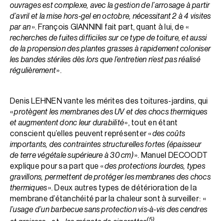
ouvrages est complexe, avec la gestion de l’arrosage à partir
d’avril et la mise hors-gel en octobre, nécessitant 2 à 4 visites
par an
». François GIANNINI fait part, quant à lui, de «
recherches de fuites difficiles sur ce type de toiture, et aussi
de la propension des plantes grasses à rapidement coloniser
les bandes stériles dès lors que l’entretien n’est pas réalisé
régulièrement
».
Denis LEHNEN vante les mérites des toitures-jardins, qui
«
protègent les membranes des UV et des chocs thermiques
et augmentent donc leur durabilité
», tout en étant
conscient qu’elles peuvent représenter «
des coûts
importants, des contraintes structurelles fortes (épaisseur
de terre végétale supérieure à 30 cm)
». Manuel DECOODT
explique pour sa part que «
des protections lourdes, types
gravillons, permettent de protéger les membranes des chocs
thermiques
». Deux autres types de détérioration de la
membrane d’étanchéité par la chaleur sont à surveiller : «
l’usage d’un barbecue sans protection vis-à-vis des cendres
(5)