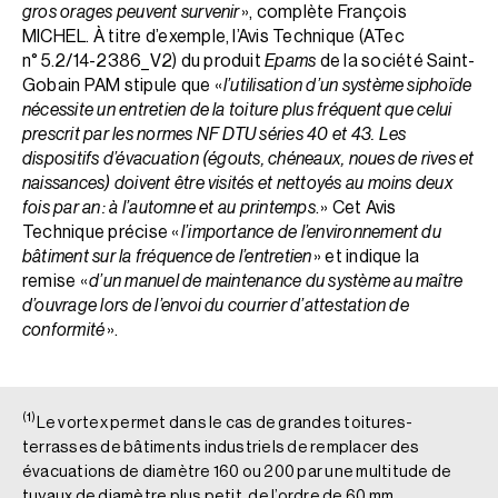
gros orages peuvent survenir
», complète François
MICHEL. À titre d’exemple, l’Avis Technique (ATec
n° 5.2/14-2386_V2) du produit
Epams
de la société Saint-
Gobain PAM stipule que «
l’utilisation d’un système siphoïde
nécessite un entretien de la toiture plus fréquent que celui
prescrit par les normes NF DTU séries 40 et 43. Les
dispositifs d’évacuation (égouts, chéneaux, noues de rives et
naissances) doivent être visités et nettoyés au moins deux
fois par an : à l’automne et au printemps
. » Cet Avis
Technique précise «
l’importance de l’environnement du
bâtiment sur la fréquence de l’entretien
» et indique la
remise «
d’un manuel de maintenance du système au maître
d’ouvrage lors de l’envoi du courrier d’attestation de
conformité
».
(1)
Le vortex permet dans le cas de grandes toitures-
terrasses de bâtiments industriels de remplacer des
évacuations de diamètre 160 ou 200 par une multitude de
.
tuyaux de diamètre plus petit, de l’ordre de 60 mm