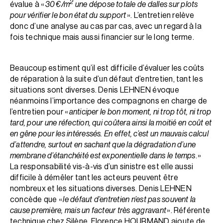
2
évalue à «
30 €/m
une dépose totale de dalles sur plots
pour vérifier le bon état du support
». L’entretien relève
donc d’une analyse au cas par cas, avec un regard à la
fois technique mais aussi financier sur le long terme.
Beaucoup estiment qu’il est difficile d’évaluer les coûts
de réparation à la suite d’un défaut d’entretien, tant les
situations sont diverses. Denis LEHNEN évoque
néanmoins l’importance des compagnons en charge de
l’entretien pour «
anticiper le bon moment, ni trop tôt, ni trop
tard, pour une réfection, qui coûtera ainsi la moitié en coût et
en gêne pour les intéressés. En effet, c’est un mauvais calcul
d’attendre, surtout en sachant que la dégradation d’une
membrane d’étanchéité est exponentielle dans le temps
. »
La responsabilité vis-à-vis d’un sinistre est elle aussi
difficile à démêler tant les acteurs peuvent être
nombreux et les situations diverses. Denis LEHNEN
concède que «
le défaut d’entretien n’est pas souvent la
cause première, mais un facteur très aggravant
». Référente
technique chez Silène, Florence HOURMAND ajoute de