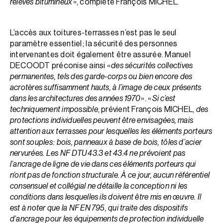
relevés bitumineux
», complète François MICHEL.
L’accès aux toitures-terrasses n’est pas le seul
paramètre essentiel ; la sécurité des personnes
intervenantes doit également être assurée. Manuel
DECOODT préconise ainsi «
des sécurités collectives
permanentes, tels des garde-corps ou bien encore des
acrotères suffisamment hauts, à l’image de ceux présents
dans les architectures des années 1970
». «
Si c’est
techniquement impossible
, prévient François MICHEL,
des
protections individuelles peuvent être envisagées, mais
attention aux terrasses pour lesquelles les éléments porteurs
sont souples : bois, panneaux à base de bois, tôles d’acier
nervurées. Les NF DTU 43.3 et 43.4 ne prévoient pas
l’ancrage de ligne de vie dans ces éléments porteurs qui
n’ont pas de fonction structurale. À ce jour, aucun référentiel
consensuel et collégial ne détaille la conception ni les
conditions dans lesquelles ils doivent être mis en œuvre. Il
est à noter que la NF EN 795, qui traite des dispositifs
d’ancrage pour les équipements de protection individuelle