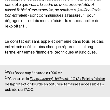
son côté que «
dans le cadre de sinistres constatés et
faisant l’objet d’une expertise, de nombreux justificatifs de
bon entretien
» sont communiqués à l’assureur « pour
dégager, ou tout du moins réduire, la responsabilité de
l’exploitant ».
Le constat est sans appel et demeure dans tous les cas :
entretenir coûte moins cher que réparer sur le long
terme, en termes financiers, techniques et juridiques.
(2)
2
.
Surfaces supérieures à 1 000 m
(3)
Consulter la
Fiche pathologie bâtiment
n° C.12 « Points faibles
de la protection lourde en toitures-terrasses accessibles »
publiée par l’AQC.