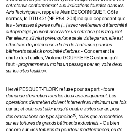
entretenus conformément aux indications fournies dans les
Avis Techniques
», rappelle Alain DECORNIQUET. Côté
normes, le DTU 43.1 (NF P84-204) indique cependant que
les «
terrasses à pente nulle […] avec revêtement d’étanchéité
autoprotégé peuvent nécessiter un entretien plus fréquent.
Par ailleurs, s’il n’est prévu qu’une seule visite par an, elle est
effectuée de préférence à la fin de l’automne pour les
bâtiments situés à proximité d’arbres
. » Concernant la
chute des feuilles, Violaine GOURRIEREC estime qu’il
faut «
programmer au moins un passage par an, voire deux
sur les sites feuillus
».
Hervé PESQUET-FLORK refuse pour sa part «
toute
demande d’entretien tous les deux ans uniquement. Les
opérations d’entretien doivent intervenir au minimum une fois
par an, et cela peut aller jusqu’à quatre visites par an pour
(1)
des évacuations de type siphoïde
, telles que rencontrées
sur les toitures de grands bâtiments industriels
. » Ou bien
encore sur «
les toitures du pourtour méditerranéen, où de