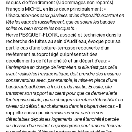
risques d’effondrement (si dommages non réparés)…
François MICHEL en liste deux principalement : «
L’évacuation des eaux pluviales et les dispositifs écartant en
tête les eaux de ruissellement, que ce soient les bandes
solins ou bien encore les becquets
. »
Hervé PESQUET-FLORK, associé et technicien dans la
recherche de fuites au sein d’Audit’eau, évoque pour sa
part le cas d’une toiture-terrasse recouverte d’un
revêtement autoprotégé qui présentait des
décollements de l’étanchéité et un départ d’eau : «
L’entreprise en charge de l’entretien, si elle n’est pas celle
ayant réalisé les travaux initiaux, doit prendre des mesures
conservatoires avec, par exemple, la mise en place d’une
bande autoadhésive à froid ou du mastic. Ensuite, elle
transmet son rapport au client pour que ce dernier alerte
l’entreprise initiale, qui se chargera de refaire l’étanchéité au
niveau du défaut, au chalumeau dans la plupart des cas
. » Il
rappelle aussi que «
les sinistres sont parfois non
détectables depuis les logements : une étanchéité percée
au-dessus d’un isolant en polystyrène peut amener l’eau au