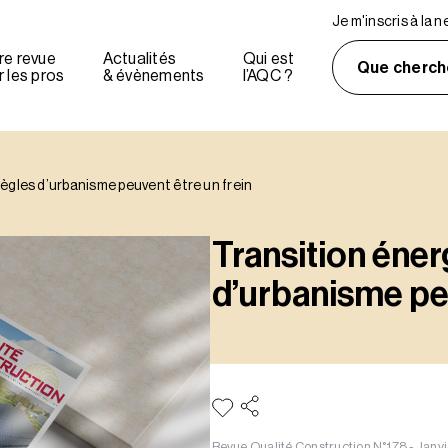
Je m'inscris à la 
re revue
Actualités
Qui est
Que cherch
 les pros
& évènements
l’AQC ?
règles d’urbanisme peuvent être un frein
Transition éner
d’urbanisme peu
Revue Qualité Construction N°178 - Janv