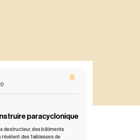
20
nstruire paracyclonique
s destructeur, des bâtiments
s révèlent des faiblesses de