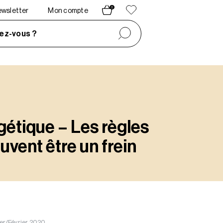
0
newsletter
Mon compte
ez-vous ?
gétique – Les règles
vent être un frein
ier/Février 2020