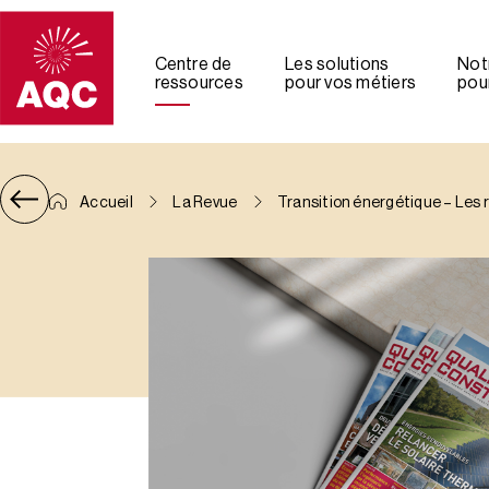
Panneau de gestion des cookies
Centre de
Les solutions
Not
ressources
pour vos métiers
pour
Accueil
La Revue
Transition énergétique – Les 