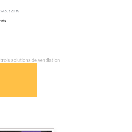
et/Août 2019
nnés
rois solutions de ventilation
bles de bureaux.