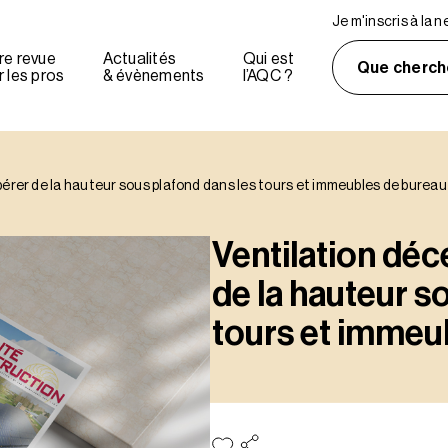
Je m'inscris à la 
re revue
Actualités
Qui est
Que cherch
 les pros
& évènements
l’AQC ?
bérer de la hauteur sous plafond dans les tours et immeubles de bureau
Ventilation déc
de la hauteur s
tours et immeu