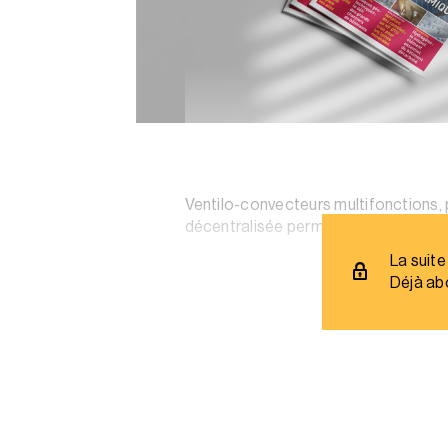
Ventilo-convecteurs multifonctions, p
décentralisée permettent d’économis
La suite
Déjà ab