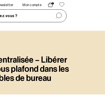
0
newsletter
Mon compte
ez-vous ?
entralisée – Libérer
ous plafond dans les
bles de bureau