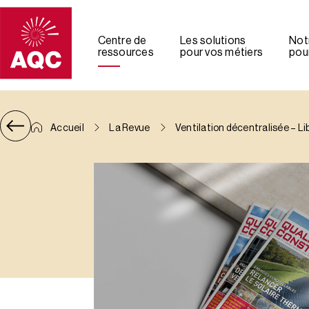
Panneau de gestion des cookies
Centre de
Les solutions
Not
ressources
pour vos métiers
pour
Accueil
La Revue
Ventilation décentralisée – Li