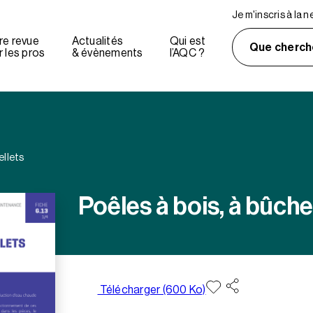
Je m'inscris à la 
re revue
Actualités
Qui est
Que cherch
 les pros
& évènements
l’AQC ?
ellets
Poêles à bois, à bûche
Télécharger (600 Ko)