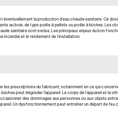
 et éventuellement la production d’eau chaude sanitaire. Ce do
s au bois, de type poêle à pellets ou poêle à bûches. Les cha
haude sanitaire sont exclus. Les principaux enjeux du bon fonc
que incendie et le rendement de l’installation.
ecter les prescriptions du fabricant, notamment en ce qui concer
 bûches peut dégrader l’appareil. Le corps de l’appareil et la vi
occasionner des dommages aux personnes ou aux objets entran
pareil. Un dysfonctionnement peut entraîner un départ de feu ou 