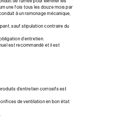
nduit de fumée pour éliminer les
imum une fois tous les douze mois par
e conduit à un ramonage mécanique,
upant, sauf stipulation contraire du
bligation d’entretien.
nnuel est recommandé et il est
 produits d’entretien corrosifs est
 orifices de ventilation en bon état
.