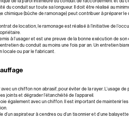
ue de la paroi intérieure du conduit de raccordement et du co
ité du conduit sur toute sa longueur. Il doit être réalisé au min
age chimique (bûche de ramonage) peut contribuer à préparer l
ntrat de location, le ramonage est réalisé à l’initiative de l’occ
ropriétaire.
emis à l’usager et est une preuve de la bonne exécution de son o
’entretien du conduit au moins une fois par an. Un entretien bia
locale ou par le fabricant.
hauffage
r avec un chiffon non abrasif, pour éviter de la rayer. L’usage de
es joints et dégrader l’étanchéité de l’appareil.
toie également avec un chiffon. Il est important de maintenir les
ion.
ide d’un aspirateur à cendres ou d’un tisonnier et d’une balayette