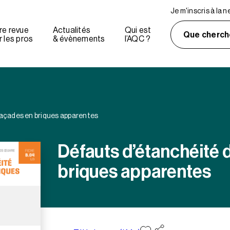
Je m'inscris à la 
re revue
Actualités
Qui est
Que cherch
 les pros
& évènements
l’AQC ?
façades en briques apparentes
Défauts d’étanchéité 
briques apparentes