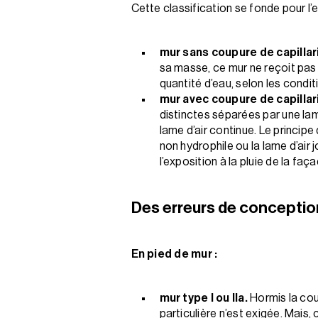
Cette classification se fonde pour l’es
mur sans coupure de capillari
sa masse, ce mur ne reçoit pas 
quantité d’eau, selon les condi
mur avec coupure de capillarit
distinctes séparées par une lame
lame d’air continue. Le principe
non hydrophile ou la lame d’air 
l’exposition à la pluie de la fa
Des erreurs de conception
En pied de mur :
mur type I ou IIa.
Hormis la cou
particulière n’est exigée. Mais