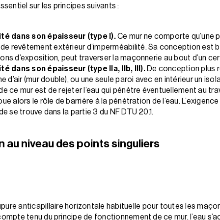
sentiel sur les principes suivants :
té dans son épaisseur (type I).
Ce mur ne comporte qu’une p
de revêtement extérieur d’imperméabilité. Sa conception est ba
tions d’exposition, peut traverser la maçonnerie au bout d’un ce
é dans son épaisseur (type IIa, IIb, III).
De conception plus r
 d’air (mur double), ou une seule paroi avec en intérieur un isola
 de ce mur est de rejeter l’eau qui pénètre éventuellement au trave
joue alors le rôle de barrière à la pénétration de l’eau. L’exigen
çade se trouve dans la partie 3 du NF DTU 20.1.
 au niveau des points singuliers
pure anticapillaire horizontale habituelle pour toutes les maço
, compte tenu du principe de fonctionnement de ce mur, l’eau s’