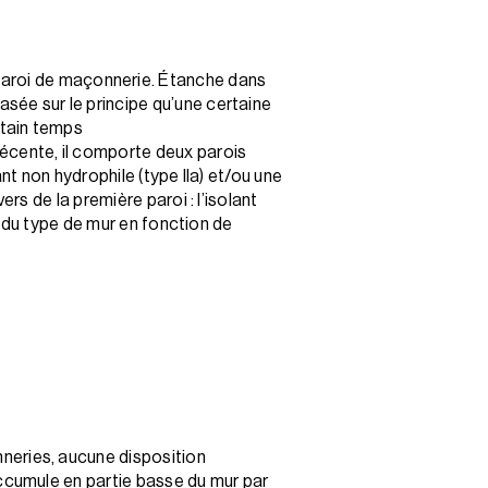
aroi de maçonnerie. Étanche dans
sée sur le principe qu’une certaine
rtain temps
écente, il comporte deux parois
nt non hydrophile (type IIa) et/ou une
rs de la première paroi : l’isolant
ce du type de mur en fonction de
nneries, aucune disposition
accumule en partie basse du mur par