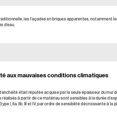
aditionnelle, les façades en briques apparentes, notamment les 
ns d’eau.
pté aux mauvaises conditions climatiques
an­chéité était réputée acquise par la seule épaisseur du mur de 
rs réalisés à partir de ce matériau sont sensibles à la durée d’e
ype I, IIa, IIb, III et IV, par ordre de sensibilité décroissante à la pl