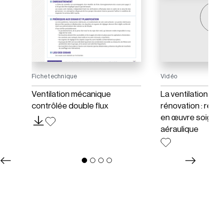
Fiche technique
Vidéo
on
Ventilation mécanique
La ventilation d
contrôlée double flux
rénovation : réa
en œuvre soign
aéraulique