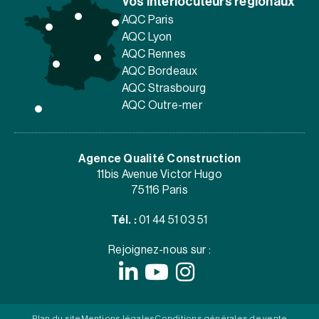
Vos interlocuteurs régionaux
AQC Paris
AQC Lyon
AQC Rennes
AQC Bordeaux
AQC Strasbourg
AQC Outre-mer
Agence Qualité Construction
11bis Avenue Victor Hugo
75116 Paris
Tél. :
01 44 51 03 51
Rejoignez-nous sur :
Plan du site
Mentions légales
Conditions générales de vente