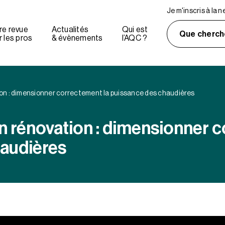
Je m'inscris à la 
re revue
Actualités
Qui est
Que cherch
 les pros
& évènements
l’AQC ?
ion : dimensionner correctement la puissance des chaudières
en rénovation : dimensionner 
audières