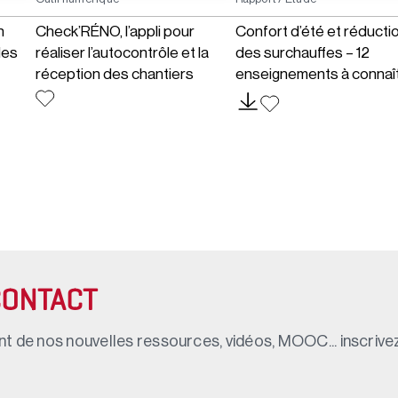
n
Check’RÉNO, l’appli pour
Confort d’été et réducti
les
réaliser l’autocontrôle et la
des surchauffes – 12
réception des chantiers
enseignements à connaî
CONTACT
t de nos nouvelles ressources, vidéos, MOOC... inscrivez