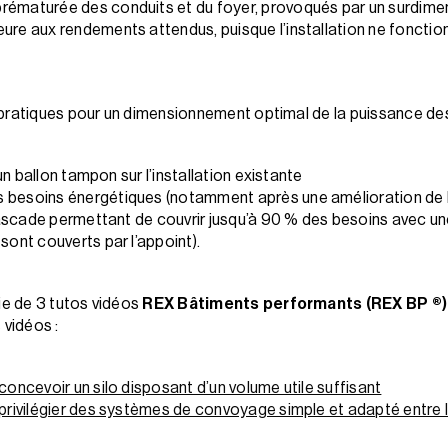
prématurée des conduits et du foyer, provoqués par un surdim
eure aux rendements attendus, puisque l’installation ne foncti
 pratiques pour un dimensionnement optimal de la puissance des
r un ballon tampon sur l’installation existante
s besoins énergétiques (notamment après une amélioration de 
n cascade permettant de couvrir jusqu’à 90 % des besoins avec u
sont couverts par l’appoint).
ie de 3 tutos vidéos
REX Bâtiments performants (REX BP ®)
 vidéos :
concevoir un silo disposant d’un volume utile suffisant
 privilégier des systèmes de convoyage simple et adapté entre le