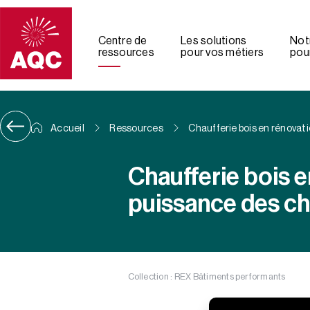
Panneau de gestion des cookies
Centre de
Les solutions
Not
ressources
pour vos métiers
pour
Accueil
Ressources
Chaufferie bois en rénovat
Chaufferie bois 
puissance des ch
Collection : REX Bâtiments performants