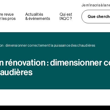
Je m'inscris à la 
re revue
Actualités
Qui est
Que cherch
 les pros
& évènements
l’AQC ?
ion : dimensionner correctement la puissance des chaudières
en rénovation : dimensionner 
audières