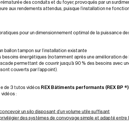
prématurée des conduits et du foyer, provoqués par un surdim
eure aux rendements attendus, puisque l’installation ne foncti
 pratiques pour un dimensionnement optimal de la puissance des
r un ballon tampon sur l’installation existante
s besoins énergétiques (notamment après une amélioration de 
n cascade permettant de couvrir jusqu’à 90 % des besoins avec u
sont couverts par l’appoint).
ie de 3 tutos vidéos
REX Bâtiments performants (REX BP ®)
 vidéos :
concevoir un silo disposant d’un volume utile suffisant
 privilégier des systèmes de convoyage simple et adapté entre le