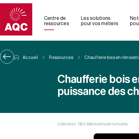
Panneau de gestion des cookies
Centre de
Les solutions
Not
ressources
pour vos métiers
pour
Accueil
Ressources
Chaufferie bois en rénovat
Chaufferie bois 
puissance des ch
Collection : REX Bâtiments performants