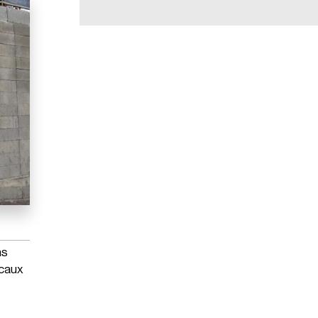
ns
icaux