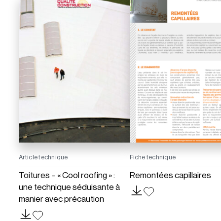
Article technique
Fiche technique
Toitures – « Cool roofing » :
Remontées capillaires
une technique séduisante à
manier avec précaution