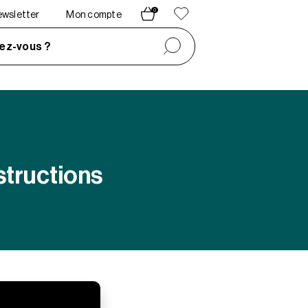
0
newsletter
Mon compte
ez-vous ?
structions