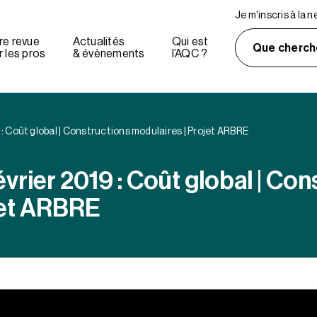
Je m'inscris à la 
re revue
Actualités
Qui est
Que cherch
 les pros
& évènements
l’AQC ?
: Coût global | Constructions modulaires | Projet ARBRE
rier 2019 : Coût global | Con
jet ARBRE