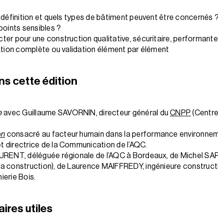
 définition et quels types de bâtiment peuvent être concernés 
points sensibles ?
er pour une construction qualitative, sécuritaire, performante
dation complète ou validation élément par élément
ns cette édition
e
avec Guillaume SAVORNIN, directeur général du
CNPP
(Centre
on
consacré au facteur humain dans la performance environnem
 directrice de la Communication de l’AQC.
AURENT, déléguée régionale de l’AQC à Bordeaux, de Michel SA
la construction), de Laurence MAIFFREDY, ingénieure construct
ierie Bois.
res utiles