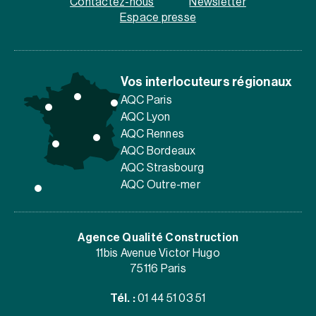
Contactez-nous
Newsletter
Espace presse
Vos interlocuteurs régionaux
AQC Paris
AQC Lyon
AQC Rennes
AQC Bordeaux
AQC Strasbourg
AQC Outre-mer
Agence Qualité Construction
11bis Avenue Victor Hugo
75116 Paris
Tél. :
01 44 51 03 51