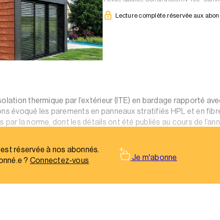
Lecture complète réservée aux abo
olation thermique par l’extérieur (ITE) en bardage rapporté avec
 avons évoqué les parements en panneaux stratifiés HPL et en fib
par la norme, dont les détails ont été publiés au cours de l’anné
core en ardoises naturelles ou fibres-ciment.
 est réservée à nos abonnés.
Je m'abonne
onné.e ?
Connectez-vous