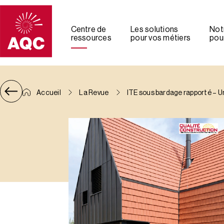
Panneau de gestion des cookies
Centre de
Les solutions
Not
ressources
pour vos métiers
pour
Accueil
La Revue
ITE sous bardage rapporté – U