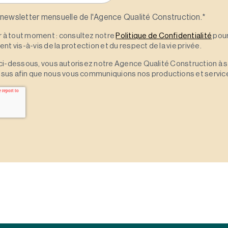
 newsletter mensuelle de l'Agence Qualité Construction.
*
à tout moment : consultez notre
Politique de Confidentialité
pour
t vis-à-vis de la protection et du respect de la vie privée.
 » ci-dessous, vous autorisez notre Agence Qualité Construction à 
sus afin que nous vous communiquions nos productions et servic