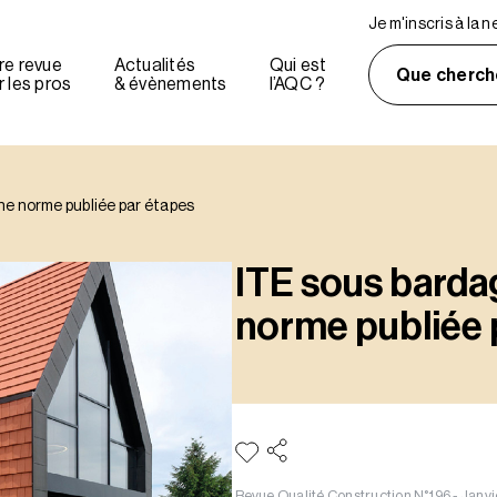
Je m'inscris à la 
re revue
Actualités
Qui est
Que cherch
 les pros
& évènements
l’AQC ?
ne norme publiée par étapes
ITE sous barda
norme publiée 
Revue Qualité Construction N°196 - Janv