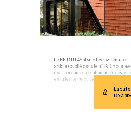
Le NF DTU 45.4 vise les systèmes d’Is
article (publié dans le n° 191), nous
des trois autres techniques couvertes 
en tuiles terre cuite ou béton, ou en
La suite
Déjà ab