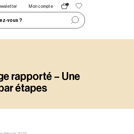
0
newsletter
Mon compte
ez-vous ?
ge rapporté – Une
par étapes
ier/Février 2023