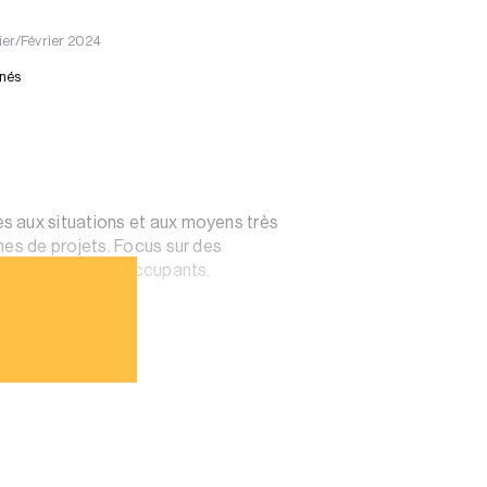
ier/Février 2024
nnés
s aux situations et aux moyens très
nes de projets. Focus sur des
r le confort des occupants.