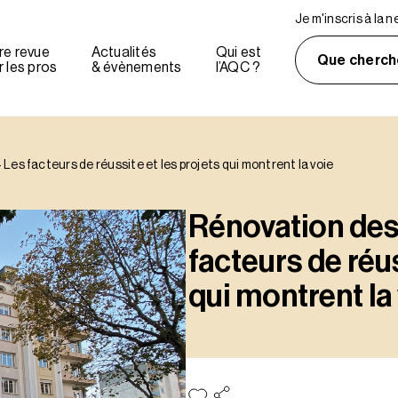
Je m'inscris à la 
re revue
Actualités
Qui est
Que cherch
 les pros
& évènements
l’AQC ?
Les facteurs de réussite et les projets qui montrent la voie
Rénovation des
facteurs de réus
qui montrent la