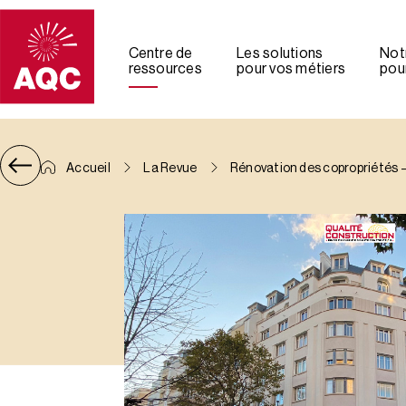
Panneau de gestion des cookies
Centre de
Les solutions
Not
ressources
pour vos métiers
pour
Accueil
La Revue
Rénovation des copropriétés – 