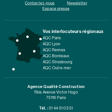
Contactez-nous
Newsletter
Espace presse
Vos interlocuteurs régionaux
AQC Paris
AQC Lyon
AQC Rennes
AQC Bordeaux
AQC Strasbourg
AQC Outre-mer
Agence Qualité Construction
11bis Avenue Victor Hugo
75116 Paris
Tél. :
01 44 51 03 51