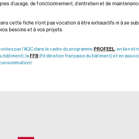
ignes d’usage, de fonctionnement, d’entretien et de maintenance
s cette fiche n’ont pas vocation à être exhaustifs ni à se subst
 vos besoins et à vos projets.
borées par l’AQC dans le cadre du programme
PROFEEL
, en lien étr
u bâtiment), la
FFB
(Fédération française du bâtiment) et en associa
a consommation).