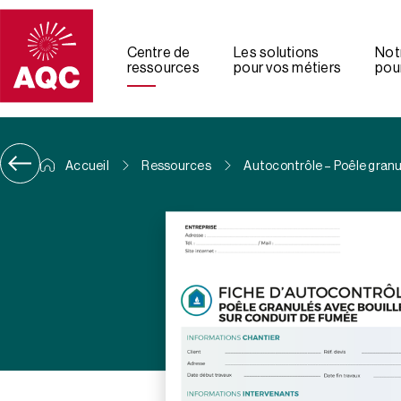
Panneau de gestion des cookies
Centre de
Les solutions
Not
ressources
pour vos métiers
pour
Accueil
Ressources
Autocontrôle – Poêle granu