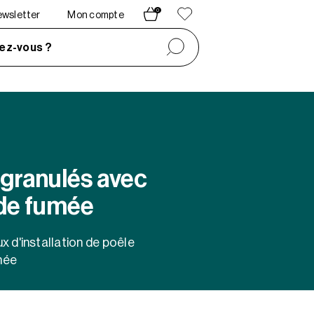
0
newsletter
Mon compte
ez-vous ?
 granulés avec
 de fumée
x d'installation de poêle
mée