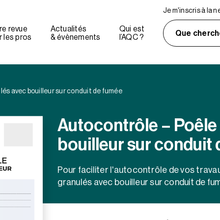
Je m'inscris à la 
re revue
Actualités
Qui est
Que cherch
 les pros
& évènements
l’AQC ?
lés avec bouilleur sur conduit de fumée
Autocontrôle – Poêle
bouilleur sur conduit
Pour faciliter l'autocontrôle de vos travau
granulés avec bouilleur sur conduit de fu