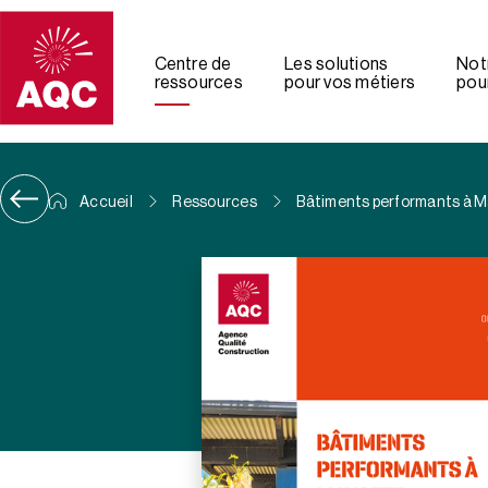
Panneau de gestion des cookies
Centre de
Les solutions
Not
ressources
pour vos métiers
pour
Accueil
Ressources
Bâtiments performants à M