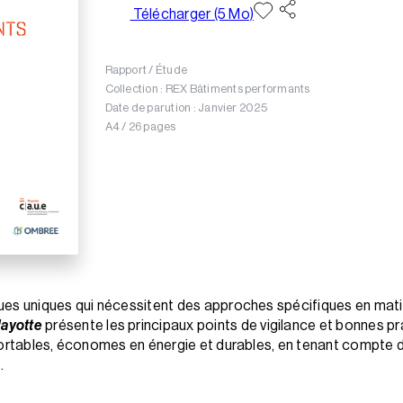
Télécharger (5 Mo)
Rapport / Étude
Collection : REX Bâtiments performants
Date de parution : Janvier 2025
A4 / 26 pages
ues uniques qui nécessitent des approches spécifiques en mati
Mayotte
présente les principaux points de vigilance et bonnes p
fortables, économes en énergie et durables, en tenant compte de
.