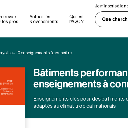
Je m'inscris à la 
re revue
Actualités
Qui est
Que cherch
 les pros
& évènements
l’AQC ?
ayotte – 10 enseignements à connaître
Bâtiments performant
enseignements à conn
Enseignements clés pour des bâtiments d
adaptés au climat tropical mahorais