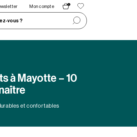
0
newsletter
Mon compte
ez-vous ?
s à Mayotte – 10
aître
urables et confortables