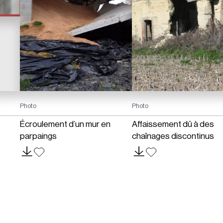
Photo
Photo
Écroulement d’un mur en
Affaissement dû à des
parpaings
chaînages discontinus