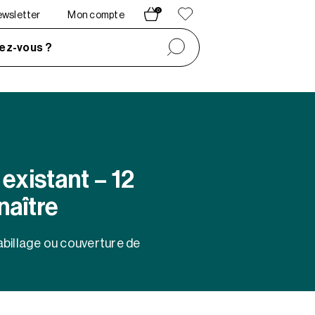
0
newsletter
Mon compte
ez-vous ?
 existant – 12
aître
habillage ou couverture de