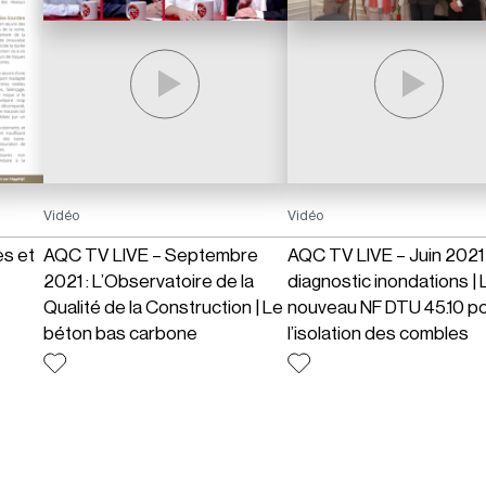
Vidéo
Vidéo
es et
AQC TV LIVE – Septembre
AQC TV LIVE – Juin 2021 
2021 : L’Observatoire de la
diagnostic inondations | 
Qualité de la Construction | Le
nouveau NF DTU 45.10 p
béton bas carbone
l’isolation des combles