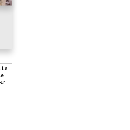
: Le
Le
our