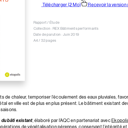
Télécharger (2 Mo)
Recevoir la version
Rapport / Étude
Collection : REX Bâtiments performants
Date de parution : Juin 2019
A4 / 32 pages
ts de chaleur, temporiser l’écoulement des eaux pluviales, favor
tal en ville est de plus en plus présent. Le bâtiment existant dev
 saisons.
 du bâti existant
, élaboré par l’AQC en partenariat avec
Ekopoli
pérations de végétalisation pérennes, conservant l’intégrité et 