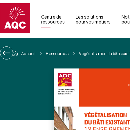
Panneau de gestion des cookies
Centre de
Les solutions
Not
ressources
pour vos métiers
pour
Accueil
Ressources
Végétalisation du bâti exi