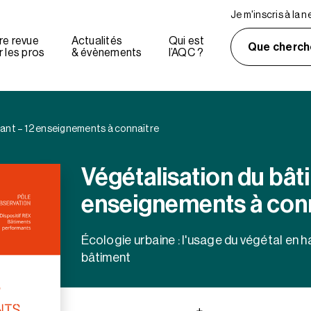
Je m'inscris à la 
re revue
Actualités
Qui est
Que cherch
 les pros
& évènements
l’AQC ?
stant – 12 enseignements à connaître
Végétalisation du bâti
enseignements à conn
Écologie urbaine : l'usage du végétal en 
bâtiment