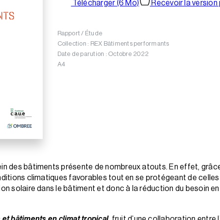
Télécharger (6 Mo)
Recevoir la version
Rapport / Étude
Collection : REX Bâtiments performants
Date de parution : Octobre 2022
A4
ein des bâtiments présente de nombreux atouts. En effet, grâc
nditions climatiques favorables tout en se protégeant de celles 
ion solaire dans le bâtiment et donc à la réduction du besoin en
 et bâtiments en climat tropical
, fruit d’une collaboration entre 