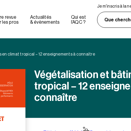
Je m'inscris à la 
re revue
Actualités
Qui est
Que cherch
 les pros
& évènements
l’AQC ?
 en climat tropical – 12 enseignements à connaître
Végétalisation et bât
tropical – 12 enseign
connaître