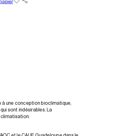
 papier
e à une conception bioclimatique,
qui sont indésirables. La
 climatisation.
l’AQC et le
CAUE Guadeloupe
dans le