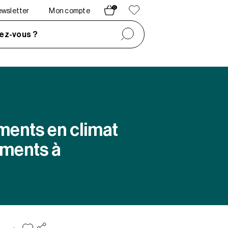
0
newsletter
Mon compte
ez-vous ?
iments en climat
ements à