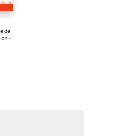
re de
tion –