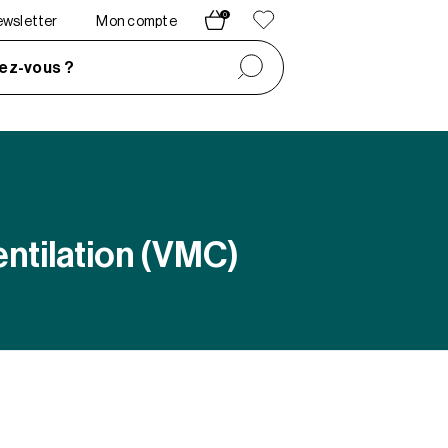
0
newsletter
Mon compte
ez-vous ?
entilation (VMC)