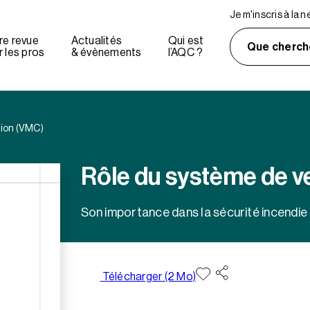
Je m'inscris à la 
re revue
Actualités
Qui est
Que cherch
 les pros
& évènements
l’AQC ?
tion (VMC)
Rôle du système de v
Son importance dans la sécurité incendie
Télécharger (2 Mo)