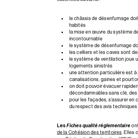
le châssis de désenfumage doit
habités
la mise en œuvre du système de
incontournable
le système de désenfumage doit
les celliers et les caves sont d
le système de ventilation joue 
logements sinistrés
une attention particulière est 
canalisations, gaines et pourt
on doit pouvoir évacuer rapide
décondamnables sans clé, des 
pour les façades, s’assurer en
du respect des avis techniques 
Les
Fiches qualité réglementaire
ont
de la Cohésion des territoires
. Elles