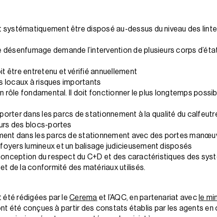
 systématiquement être disposé au-dessus du niveau des linte
 désenfumage demande l’intervention de plusieurs corps d’éta
 être entretenu et vérifié annuellement
es locaux à risques importants
un rôle fondamental. Il doit fonctionner le plus longtemps poss
à porter dans les parcs de stationnement à la qualité du calfeu
ours des blocs-portes
ment dans les parcs de stationnement avec des portes manœuvra
foyers lumineux et un balisage judicieusement disposés
 conception du respect du C+D et des caractéristiques des syst
et de la conformité des matériaux utilisés.
 été rédigées par le
Cerema
et l’AQC, en partenariat avec
le mi
 ont été conçues à partir des constats établis par les agents e