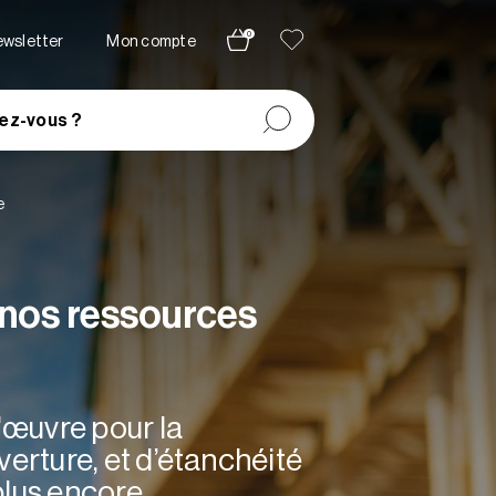
0
newsletter
Mon compte
ez-vous ?
e
 nos ressources
'œuvre pour la
verture, et d’étanchéité
plus encore.