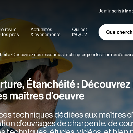
Je m'inscris à la 
re revue
Actualités
Qui est
Que cherch
 les pros
& évènements
l’AQC ?
éité : Découvrez nos ressources techniques pour les maîtres d’oeuvr
ture, Étanchéité : Découvrez
es maîtres d’oeuvre
es techniques dédiées aux maîtres d
ation d’ouvrages de charpente, de cou
es techniques, études, vidéos, et bien 