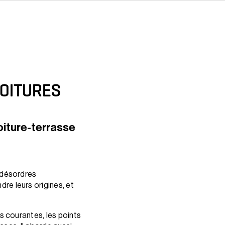
TOITURES
iture-terrasse
e désordres
re leurs origines, et
s courantes, les points