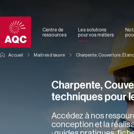
Panneau de gestion des cookies
Centre de
Les solutions
Not
ressources
pour vos métiers
pour
Accueil
Maîtres d’œuvre
Charpente, Couverture, Étanch
Charpente, Couver
techniques pour l
Accédez à nos ressourc
conception et la réalis
: guides pratiques, fich